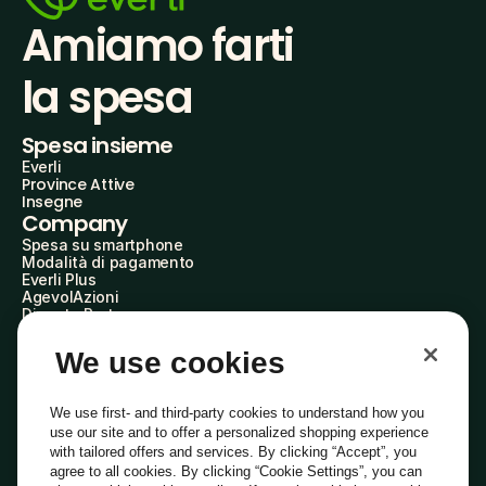
Amiamo farti
la spesa
Spesa insieme
Everli
Province Attive
Insegne
Company
Spesa su smartphone
Modalità di pagamento
Everli Plus
AgevolAzioni
Diventa Partner
Advertise with Us
Everli Shoppers
We use cookies
About Us
Scopri chi siamo
Everli News
We use first- and third-party cookies to understand how you
Domande frequenti
use our site and to offer a personalized shopping experience
Lavora con noi
with tailored offers and services. By clicking “Accept”, you
Diventa Shopper
agree to all cookies. By clicking “Cookie Settings”, you can
Investitori