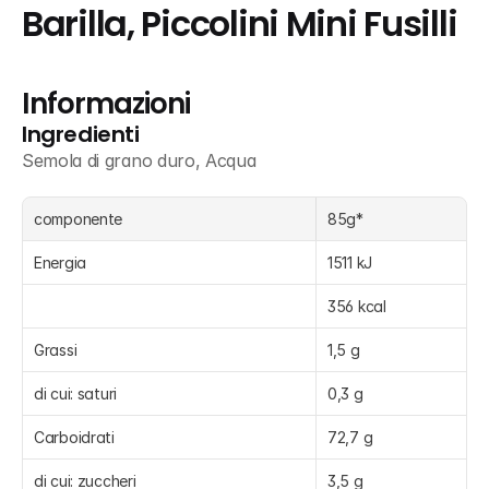
Barilla, Piccolini Mini Fusilli
Informazioni
Ingredienti
Semola di grano duro, Acqua
componente
85g*
Energia
1511 kJ
356 kcal
Grassi
1,5 g
di cui: saturi
0,3 g
Carboidrati
72,7 g
di cui: zuccheri
3,5 g