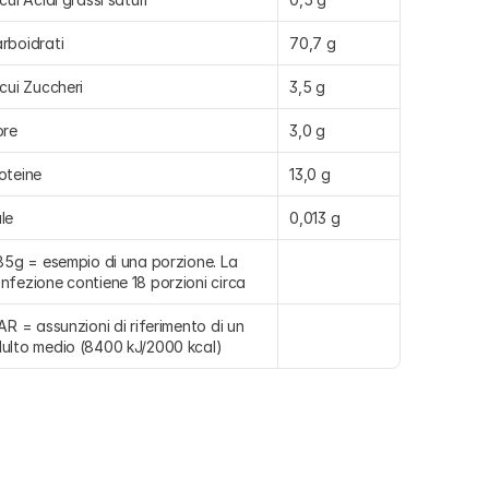
rboidrati
70,7 g
 cui Zuccheri
3,5 g
bre
3,0 g
oteine
13,0 g
le
0,013 g
⁾85g = esempio di una porzione. La 
nfezione contiene 18 porzioni circa
⁾AR = assunzioni di riferimento di un 
ulto medio (8400 kJ/2000 kcal)