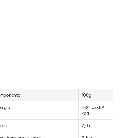
omponente
100g
ergia
1521 kJ/359 
kcal
assi
2,0 g
 cui Acidi grassi saturi
0,5 g