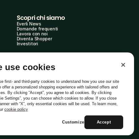
Scopri chi siamo
Everli News
Domande frequenti
Lavora con noi
Diventa Shopper
Investitori
 use cookies
e first- and third-party cookies to understand how you use our site
o offer a personalized shopping experience with tailored offers and
ces. By clicking “Accept”, you agree to all cookies. By clicking
ie Settings”, you can choose which cookies to allow. If you close
Italiano
banner with “X”, only essential cookies will be used. To learn more,
our
cookie policy
Customize
Accept