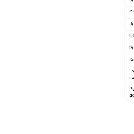
Ca
di
Fi
Pr
Sa
⁽¹
co
⁽²
ad