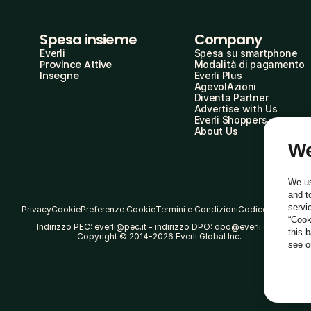
Spesa insieme
Company
Everli
Spesa su smartphone
Province Attive
Modalità di pagamento
Insegne
Everli Plus
AgevolAzioni
Diventa Partner
Advertise with Us
Everli Shoppers
About Us
We
We us
and t
servi
Privacy
Cookie
Preferenze Cookie
Termini e Condizioni
Codice Etico
“Cook
Indirizzo PEC: everli@pec.it - indirizzo DPO: dpo@everli.com
this 
Copyright © 2014-2026 Everli Global Inc.
see 