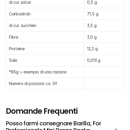
di cui: saturi
0,5 g
Carboidrati
71,5 g
di cui: zuccheri
3,5 g
Fibre
3,0 g
Proteine
12,2 g
Sale
0,013 g
*85g = esempio di una razione
Numero di porzioni: ca. 59
Domande Frequenti
Posso farmi consegnare Barilla, For 