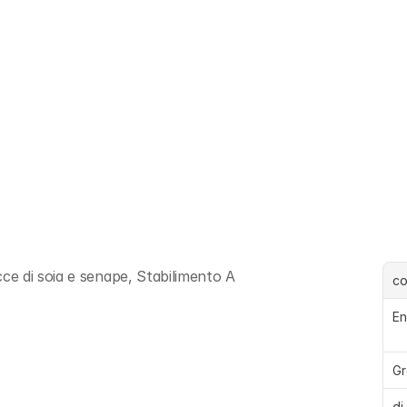
e di soia e senape, Stabilimento A 
c
En
Gr
di