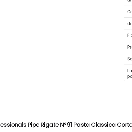
Ca
di
Fi
Pr
Sa
La
po
ofessionals Pipe Rigate N°91 Pasta Classica Cort