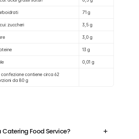
rboidrati
71 g
 cui: zuccheri
3,5 g
bre
3,0 g
oteine
13 g
le
0,01 g
 confezione contiene circa 62 
rzioni da 80 g
a Catering Food Service?