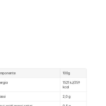
omponente
100g
ergia
1521 kJ/359 
kcal
assi
2,0 g
 cui: acidi grassi saturi
0,5 g