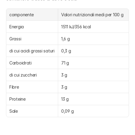
componente
Valori nutrizionali medi per 100 g 
Energia
1511 kJ/356 kcal
Grassi
1,6 g
di cui acidi grassi saturi
0,3 g
Carboidrati
71 g
di cui zuccheri
3 g
Fibre
3 g
Proteine
13 g
Sale
0,09 g