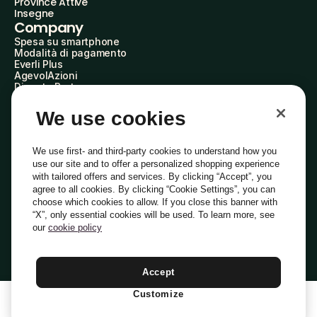
Province Attive
Insegne
Company
Spesa su smartphone
Modalità di pagamento
Everli Plus
AgevolAzioni
Diventa Partner
Advertise with Us
Everli Shoppers
We use cookies
About Us
Scopri chi siamo
Everli News
We use first- and third-party cookies to understand how you
Domande frequenti
use our site and to offer a personalized shopping experience
Lavora con noi
with tailored offers and services. By clicking “Accept”, you
Diventa Shopper
agree to all cookies. By clicking “Cookie Settings”, you can
Investitori
choose which cookies to allow. If you close this banner with
Privacy
Cookie
Preferenze Cookie
“X”, only essential cookies will be used. To learn more, see
Termini e Condizioni
Codice Etico
our
cookie policy
Indirizzo PEC: everli@pec.it - indirizzo DPO: dpo@everli.com
Copyright © 2014-2026 Everli Global Inc.
Italiano
Accept
Customize
1
Aggiungi Al Carrello