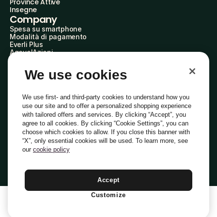
Province Attive
Insegne
Company
Spesa su smartphone
Modalità di pagamento
Everli Plus
AgevolAzioni
Diventa Partner
Advertise with Us
We use cookies
Everli Shoppers
About Us
Scopri chi siamo
We use first- and third-party cookies to understand how you
Everli News
use our site and to offer a personalized shopping experience
Domande frequenti
with tailored offers and services. By clicking “Accept”, you
Lavora con noi
agree to all cookies. By clicking “Cookie Settings”, you can
Diventa Shopper
choose which cookies to allow. If you close this banner with
Investitori
“X”, only essential cookies will be used. To learn more, see
Privacy
Cookie
Preferenze Cookie
Termini e Condizioni
Codice Etico
our
cookie policy
Copyright © 2014-2026 Everli Global Inc.
Italiano
Accept
Customize
1
Aggiungi Al Carrello