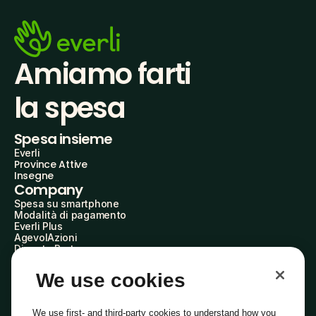
Amiamo farti
la spesa
Spesa insieme
Everli
Province Attive
Insegne
Company
Spesa su smartphone
Modalità di pagamento
Everli Plus
AgevolAzioni
Diventa Partner
Advertise with Us
Everli Shoppers
We use cookies
About Us
Scopri chi siamo
Everli News
We use first- and third-party cookies to understand how you