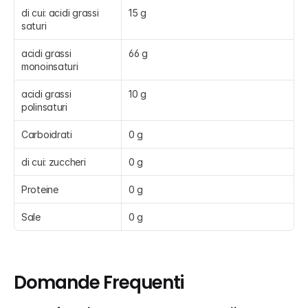
di cui: acidi grassi 
15 g
saturi
acidi grassi 
66 g
monoinsaturi
acidi grassi 
10 g
polinsaturi
Carboidrati
0 g
di cui: zuccheri
0 g
Proteine
0 g
Sale
0 g
Domande Frequenti