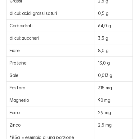
Grassi
2,5 g
di cui: acidi grassi saturi
0,5 g
Carboidrati
64,0 g
di cui: zuccheri
3,5 g
Fibre
8,0 g
Proteine
13,0 g
Sale
0,013 g
Fosforo
315 mg
Magnesio
90 mg
Ferro
2,9 mg
Zinco
2,5 mg
*85g = esempio di una porzione