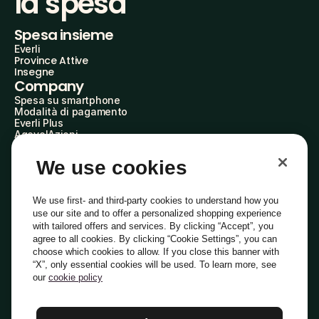
la spesa
Spesa insieme
Everli
Province Attive
Insegne
Company
Spesa su smartphone
Modalità di pagamento
Everli Plus
AgevolAzioni
Diventa Partner
Advertise with Us
We use cookies
Everli Shoppers
About Us
Scopri chi siamo
We use first- and third-party cookies to understand how you
Everli News
use our site and to offer a personalized shopping experience
Domande frequenti
with tailored offers and services. By clicking “Accept”, you
Lavora con noi
agree to all cookies. By clicking “Cookie Settings”, you can
Diventa Shopper
choose which cookies to allow. If you close this banner with
Investitori
“X”, only essential cookies will be used. To learn more, see
Privacy
Cookie
Preferenze Cookie
Termini e Condizioni
Codice Etico
our
cookie policy
Copyright © 2014-2026 Everli Global Inc.
Italiano