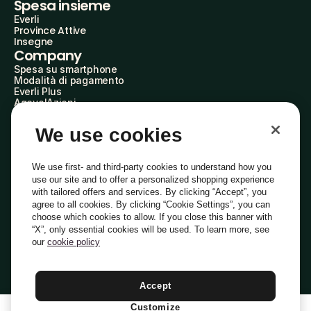
Spesa insieme
Everli
Province Attive
Insegne
Company
Spesa su smartphone
Modalità di pagamento
Everli Plus
AgevolAzioni
Diventa Partner
Advertise with Us
We use cookies
Everli Shoppers
About Us
Scopri chi siamo
We use first- and third-party cookies to understand how you
Everli News
use our site and to offer a personalized shopping experience
Domande frequenti
with tailored offers and services. By clicking “Accept”, you
Lavora con noi
agree to all cookies. By clicking “Cookie Settings”, you can
Diventa Shopper
choose which cookies to allow. If you close this banner with
Investitori
“X”, only essential cookies will be used. To learn more, see
Privacy
Cookie
Preferenze Cookie
Termini e Condizioni
Codice Etico
our
cookie policy
Copyright © 2014-2026 Everli Global Inc.
Italiano
Accept
Customize