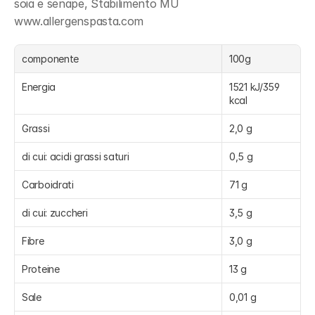
soia e senape, Stabilimento MU 
www.allergenspasta.com
componente
100g
Energia
1521 kJ/359 
kcal
Grassi
2,0 g
di cui: acidi grassi saturi
0,5 g
Carboidrati
71 g
di cui: zuccheri
3,5 g
Fibre
3,0 g
Proteine
13 g
Sale
0,01 g