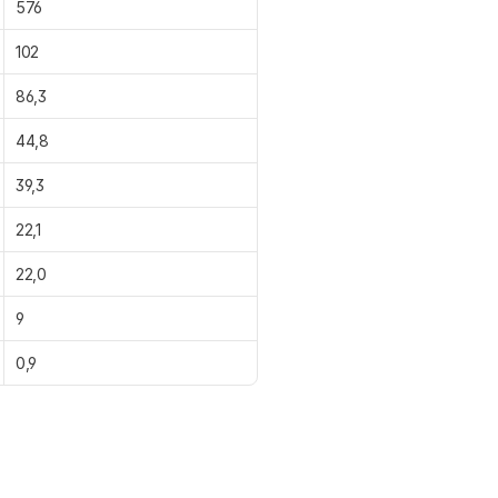
576
102
86,3
44,8
39,3
22,1
22,0
9
0,9