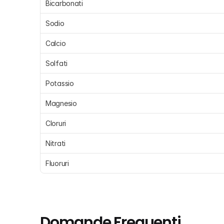
Bicarbonati
Sodio
Calcio
Solfati
Potassio
Magnesio
Cloruri
Nitrati
Fluoruri
Domande Frequenti