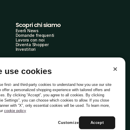
Scopri chi siamo
Everli News
Domande frequenti
Lavora con noi
Diventa Shopper
Investitori
 use cookies
e first- and third-party cookies to understand how you use our site
o offer a personalized shopping experience with tailored offers and
ces. By clicking “Accept”, you agree to all cookies. By clicking
ie Settings”, you can choose which cookies to allow. If you close
Italiano
banner with “X”, only essential cookies will be used. To learn more,
our
cookie policy
Customize
Accept