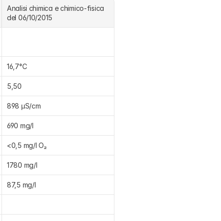
Analisi chimica e chimico-fisica 
del 06/10/2015
16,7°C
5,50
898 μS/cm
690 mg/l
<0,5 mg/l O₂
1780 mg/l
87,5 mg/l