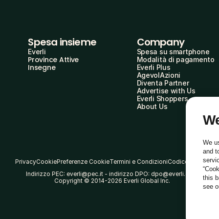
Spesa insieme
Company
Everli
Spesa su smartphone
Province Attive
Modalità di pagamento
Insegne
Everli Plus
AgevolAzioni
Diventa Partner
Advertise with Us
Everli Shoppers
About Us
We
We us
and t
servi
Privacy
Cookie
Preferenze Cookie
Termini e Condizioni
Codice Etico
“Cook
Indirizzo PEC: everli@pec.it - indirizzo DPO: dpo@everli.com
this 
Copyright © 2014-2026 Everli Global Inc.
see 