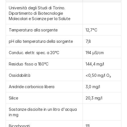
Università degli Studi di Torino. 
Dipartimento di Biotecnologie 
Molecolari e Scienze per la Salute
Temperatura alla sorgente
12,7°C
pH alla temperatura della sorgente
7,8
Conduc. elettr. spec. a 20°C
194 μS/cm
Residuo fisso a 180°C
144,4 mg/l
Ossidabilità
<0,50 mg/l O₂
Anidride carbonica libera
3,0 mg/l
Silice
20,3 mg/l
Sostanze disciolte in un litro d'acqua 
in mg
Bicarbonati
111