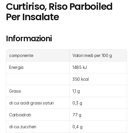
Curtiriso, Riso Parboiled 
Per Insalate
Informazioni
componente
Valori medi per 100 g
Energia
1485 kJ
350 kcal
Grassi
1,1 g
di cui acidi grassi saturi
0,3 g
Carboidrati
77 g
di cui zuccheri
0,4 g