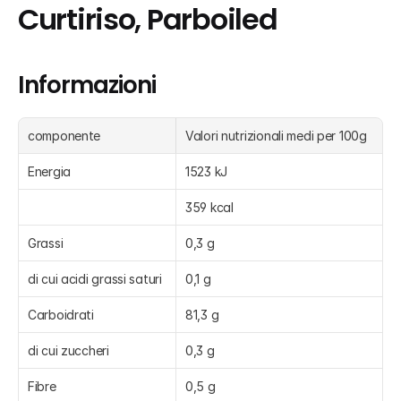
Curtiriso, Parboiled
Informazioni
componente
Valori nutrizionali medi per 100g
Energia
1523 kJ
359 kcal
Grassi
0,3 g
di cui acidi grassi saturi
0,1 g
Carboidrati
81,3 g
di cui zuccheri
0,3 g
Fibre
0,5 g