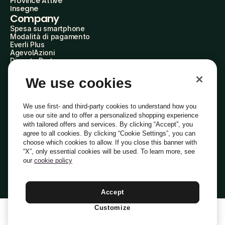
Province Attive
Insegne
Company
Spesa su smartphone
Modalità di pagamento
Everli Plus
AgevolAzioni
Diventa Partner
Advertise with Us
Everli Shoppers
We use cookies
About Us
Scopri chi siamo
Everli News
We use first- and third-party cookies to understand how you
Domande frequenti
use our site and to offer a personalized shopping experience
Lavora con noi
with tailored offers and services. By clicking “Accept”, you
Diventa Shopper
agree to all cookies. By clicking “Cookie Settings”, you can
Investitori
choose which cookies to allow. If you close this banner with
Privacy
Cookie
Preferenze Cookie
“X”, only essential cookies will be used. To learn more, see
Termini e Condizioni
Codice Etico
our
cookie policy
Indirizzo PEC: everli@pec.it - indirizzo DPO: dpo@everli.com
Copyright © 2014-2026 Everli Global Inc.
Italiano
Accept
Customize
1
Aggiungi Al Carrello