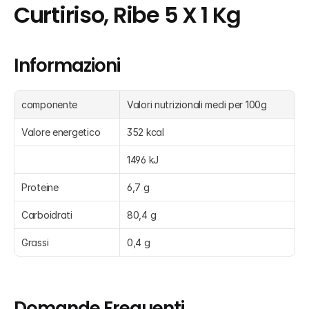
Curtiriso, Ribe 5 X 1 Kg
Informazioni
componente
Valori nutrizionali medi per 100g
Valore energetico
352 kcal
1496 kJ
Proteine
6,7 g
Carboidrati
80,4 g
Grassi
0,4 g
Domande Frequenti