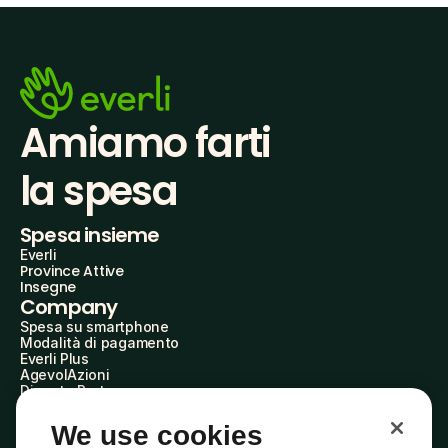
Amiamo farti
la spesa
Spesa insieme
Everli
Province Attive
Insegne
Company
Spesa su smartphone
Modalità di pagamento
Everli Plus
AgevolAzioni
Diventa Partner
Advertise with Us
Everli Shoppers
We use cookies
About Us