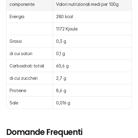
componente
Valori nutrizionali medi per 100g
Energia
280 kcal
1.172 Kjoule
Grassi
0,3 g
di cui saturi
0,1 g
Carboidrati totali
60,6 g
di cui zuccheri
2,7 g
Proteine
8,6 g
Sale
0,016 g
Domande Frequenti