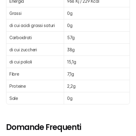
Energia
968 Kj / 229 Kcal
Grassi
0g
di cui acidi grassi saturi
0g
Carboidrati
57g
di cui zuccheri
38g
di cui polioli
15,1g
Fibre
7,1g
Proteine
2,2g
Sale
0g
Domande Frequenti