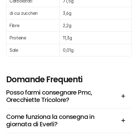
Carboidrati
71,5g
di cui zuccheri
3,6g
Fibre
2,2g
Proteine
11,3g
Sale
0,01g
Domande Frequenti
Posso farmi consegnare Pmc, 
Orecchiette Tricolore?
Come funziona la consegna in 
giornata di Everli?