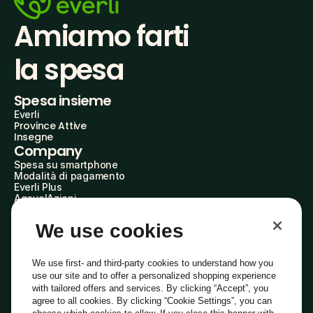
Amiamo farti
la spesa
Spesa insieme
Everli
Province Attive
Insegne
Company
Spesa su smartphone
Modalità di pagamento
Everli Plus
AgevolAzioni
Diventa Partner
Advertise with Us
We use cookies
Everli Shoppers
About Us
Scopri chi siamo
We use first- and third-party cookies to understand how you
Everli News
use our site and to offer a personalized shopping experience
Domande frequenti
with tailored offers and services. By clicking “Accept”, you
Lavora con noi
agree to all cookies. By clicking “Cookie Settings”, you can
Diventa Shopper