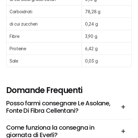
Carboidrati
78,28 g
di cui zuccheri
0,24 g
Fibre
3,90 g
Proteine
6,42 g
Sale
0,03 g
Domande Frequenti
Posso farmi consegnare Le Asolane, 
Fonte Di Fibra Cellentani?
Come funziona la consegna in 
giornata di Everli?