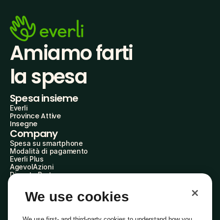
Amiamo farti
la spesa
Spesa insieme
Everli
Province Attive
Insegne
Company
Spesa su smartphone
Modalità di pagamento
Everli Plus
AgevolAzioni
Diventa Partner
Advertise with Us
Everli Shoppers
We use cookies
About Us
Scopri chi siamo
Everli News
We use first- and third-party cookies to understand how you