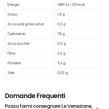
Energia
1489 kJ / 351 kcal
Grassi
1,4 g
di cui acidi grassi saturi
0,3 g
Carboidrati
78 g
di cui zuccheri
0,5 g
Fibre
2,0 g
Proteine
5,6 g
Sale
0,02 g
Domande Frequenti
Posso farmi consegnare Le Veneziane, 