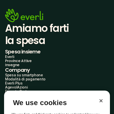
Amiamo farti
la spesa
Spesa insieme
Everli
Province Attive
Insegne
Company
Spesa su smartphone
Modalità di pagamento
Everli Plus
AgevolAzioni
Diventa Partner
Advertise with Us
Everli Shoppers
We use cookies
About Us
Scopri chi siamo
Everli News