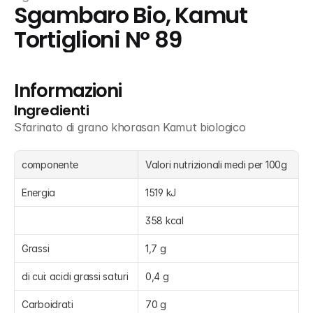
Sgambaro Bio, Kamut 
Tortiglioni N° 89
Informazioni
Ingredienti
Sfarinato di grano khorasan Kamut biologico
componente
Valori nutrizionali medi per 100g
Energia
1519 kJ
358 kcal
Grassi
1,7 g
di cui: acidi grassi saturi
0,4 g
Carboidrati
70 g