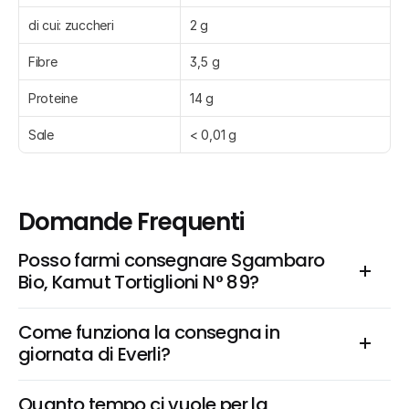
di cui: zuccheri
2 g
Fibre
3,5 g
Proteine
14 g
Sale
< 0,01 g
Domande Frequenti
Posso farmi consegnare Sgambaro 
Bio, Kamut Tortiglioni N° 89?
Come funziona la consegna in 
giornata di Everli?
Quanto tempo ci vuole per la 