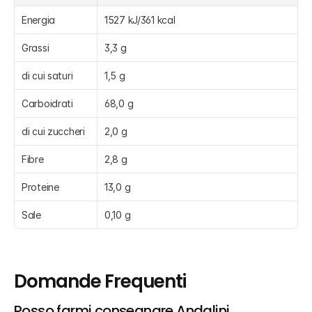
Energia
1527 kJ/361 kcal
Grassi
3,3 g
di cui saturi
1,5 g
Carboidrati
68,0 g
di cui zuccheri
2,0 g
Fibre
2,8 g
Proteine
13,0 g
Sale
0,10 g
Domande Frequenti
Posso farmi consegnare Andalini, 