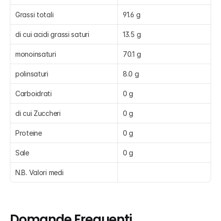
Grassi totali
91.6 g
di cui acidi grassi saturi
13.5 g
monoinsaturi
70.1 g
polinsaturi
8.0 g
Carboidrati
0 g
di cui Zuccheri
0 g
Proteine
0 g
Sale
0 g
N.B. Valori medi
Domande Frequenti