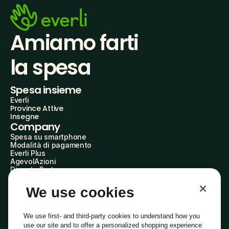
Amiamo farti
la spesa
Spesa insieme
Everli
Province Attive
Insegne
Company
Spesa su smartphone
Modalità di pagamento
Everli Plus
AgevolAzioni
Diventa Partner
Advertise with Us
Everli Shoppers
We use cookies
About Us
Scopri chi siamo
Everli News
We use first- and third-party cookies to understand how you
Domande frequenti
use our site and to offer a personalized shopping experience