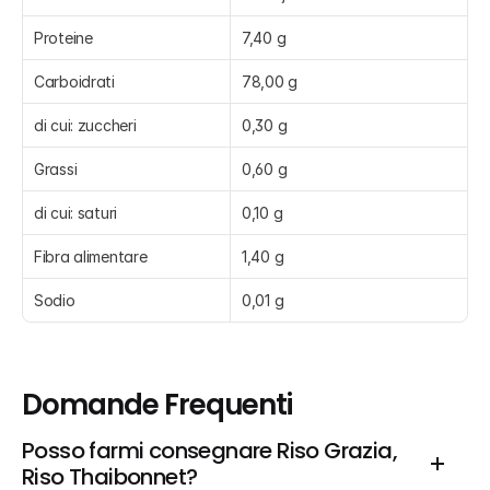
Proteine
7,40 g
Carboidrati
78,00 g
di cui: zuccheri
0,30 g
Grassi
0,60 g
di cui: saturi
0,10 g
Fibra alimentare
1,40 g
Sodio
0,01 g
Domande Frequenti
Posso farmi consegnare Riso Grazia, 
Riso Thaibonnet?