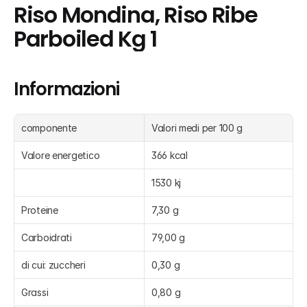
Riso Mondina, Riso Ribe 
Parboiled Kg 1
Informazioni
componente
Valori medi per 100 g
Valore energetico
366 kcal
1530 kj
Proteine
7,30 g
Carboidrati
79,00 g
di cui: zuccheri
0,30 g
Grassi
0,80 g