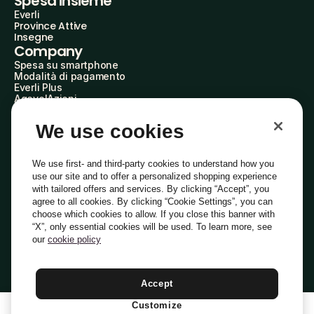
Spesa insieme
Everli
Province Attive
Insegne
Company
Spesa su smartphone
Modalità di pagamento
Everli Plus
AgevolAzioni
Diventa Partner
Advertise with Us
We use cookies
Everli Shoppers
About Us
Scopri chi siamo
We use first- and third-party cookies to understand how you
Everli News
use our site and to offer a personalized shopping experience
Domande frequenti
with tailored offers and services. By clicking “Accept”, you
Lavora con noi
agree to all cookies. By clicking “Cookie Settings”, you can
Diventa Shopper
choose which cookies to allow. If you close this banner with
Investitori
“X”, only essential cookies will be used. To learn more, see
Privacy
Cookie
Preferenze Cookie
Termini e Condizioni
Codice Etico
our
cookie policy
Copyright © 2014-2026 Everli Global Inc.
Italiano
Accept
Customize