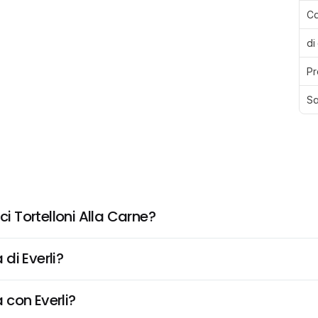
Ca
di
Pr
Sa
ci Tortelloni Alla Carne?
di Everli?
 con Everli?