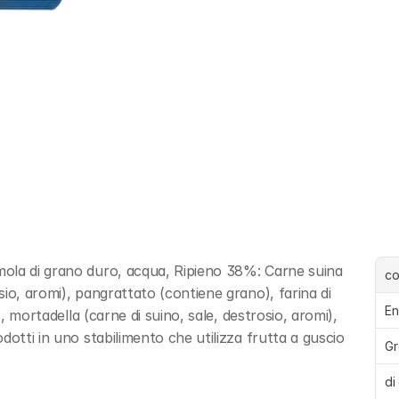
ola di grano duro, acqua, Ripieno 38%: Carne suina 
c
io, aromi), pangrattato (contiene grano), farina di 
En
, mortadella (carne di suino, sale, destrosio, aromi), 
dotti in uno stabilimento che utilizza frutta a guscio
Gr
di