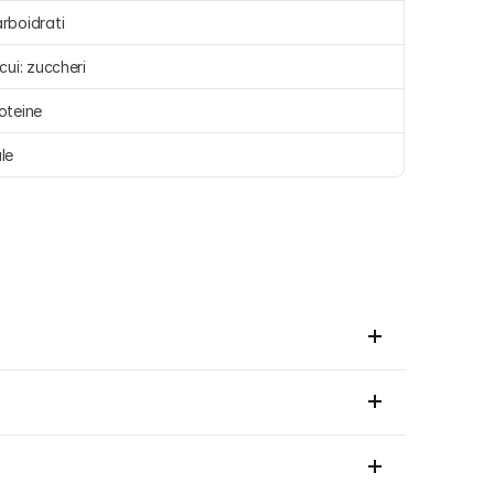
rboidrati 
 cui: zuccheri 
oteine 
le 