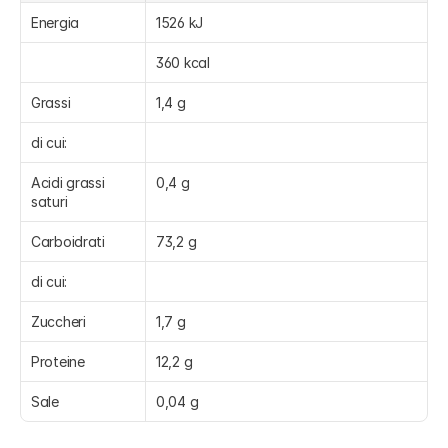
Energia
1526 kJ
360 kcal
Grassi
1,4 g
di cui:
Acidi grassi 
0,4 g
saturi
Carboidrati
73,2 g
di cui:
Zuccheri
1,7 g
Proteine
12,2 g
Sale
0,04 g