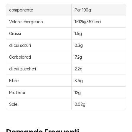
componente
Per 100g
Valore energetico
1512kj/357kcal
Grassi
1.5g
di cui saturi
0.3g
Carboidrati
72g
di cui zuccheri
2.2g
Fibre
3.5g
Proteine
12g
Sale
0.02g