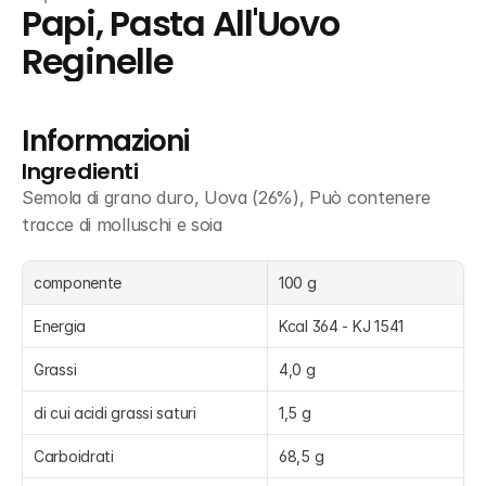
Papi, Pasta All'Uovo 
Reginelle
Informazioni
Ingredienti
Semola di grano duro, Uova (26%), Può contenere 
tracce di molluschi e soia
componente
100 g
Energia
Kcal 364 - KJ 1541
Grassi
4,0 g
di cui acidi grassi saturi
1,5 g
Carboidrati
68,5 g