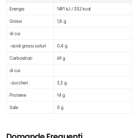
Energia
1491 kJ / 352 kcal
Grassi
1,8 g
di cui:
-acidi grassi saturi
0,4 g
Carboidrati
69 g
di cui:
-zuccheri
3,3 g
Proteine
14 g
Sale
0 g
Domande Frequenti