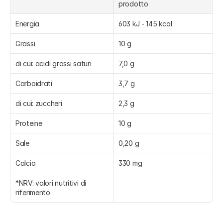
prodotto
Energia
603 kJ - 145 kcal
Grassi
10 g
di cui: acidi grassi saturi
7,0 g
Carboidrati
3,7 g
di cui: zuccheri
2,3 g
Proteine
10 g
Sale
0,20 g
Calcio
330 mg
*NRV: valori nutritivi di 
riferimento