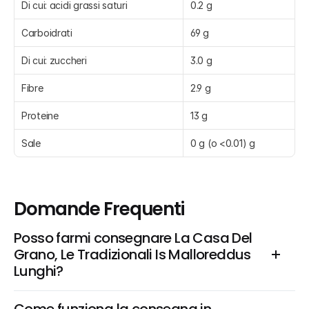
Di cui: acidi grassi saturi
0.2 g
Carboidrati
69 g
Di cui: zuccheri
3.0 g
Fibre
2.9 g
Proteine
13 g
Sale
0 g (o <0.01) g
Domande Frequenti
Posso farmi consegnare La Casa Del 
Grano, Le Tradizionali Is Malloreddus 
Lunghi?