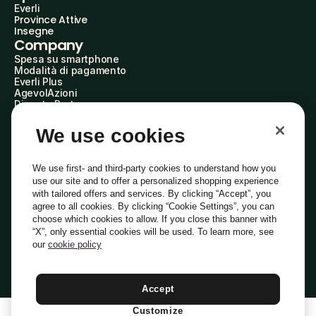
Everli
Province Attive
Insegne
Company
Spesa su smartphone
Modalità di pagamento
Everli Plus
AgevolAzioni
Diventa Partner
Advertise with Us
Everli Shoppers
We use cookies
About Us
Scopri chi siamo
Everli News
We use first- and third-party cookies to understand how you
Domande frequenti
use our site and to offer a personalized shopping experience
Lavora con noi
with tailored offers and services. By clicking “Accept”, you
Diventa Shopper
agree to all cookies. By clicking “Cookie Settings”, you can
Investitori
choose which cookies to allow. If you close this banner with
Privacy
Cookie
Preferenze Cookie
“X”, only essential cookies will be used. To learn more, see
Termini e Condizioni
Codice Etico
our
cookie policy
Indirizzo PEC: everli@pec.it - indirizzo DPO: dpo@everli.com
Copyright © 2014-2026 Everli Global Inc.
Italiano
Accept
Customize