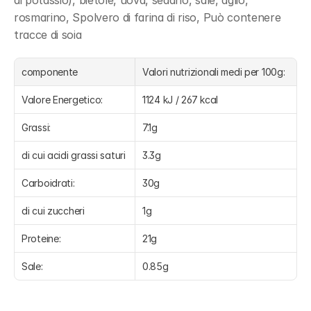
di potassio), bietole, uova, sedano, sale, aglio, 
rosmarino, Spolvero di farina di riso, Può contenere 
tracce di soia
componente
Valori nutrizionali medi per 100g:
Valore Energetico:
1124 kJ / 267 kcal
Grassi:
7.1g
di cui acidi grassi saturi
3.3g
Carboidrati:
30g
di cui zuccheri
1g
Proteine:
21g
Sale:
0.85g