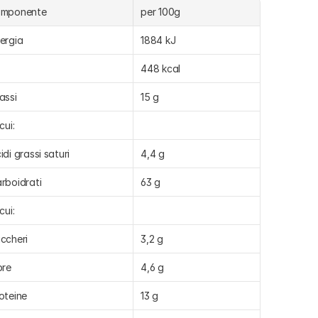
omponente
per 100g
ergia
1884 kJ
448 kcal
assi
15 g
cui:
idi grassi saturi
4,4 g
rboidrati
63 g
cui:
ccheri
3,2 g
bre
4,6 g
oteine
13 g