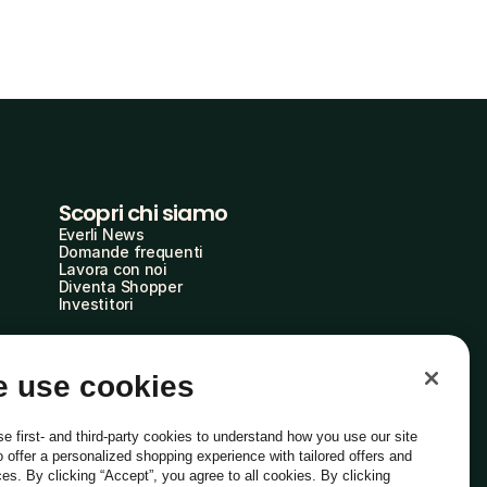
Scopri chi siamo
Everli News
Domande frequenti
Lavora con noi
Diventa Shopper
Investitori
 use cookies
e first- and third-party cookies to understand how you use our site
o offer a personalized shopping experience with tailored offers and
ces. By clicking “Accept”, you agree to all cookies. By clicking