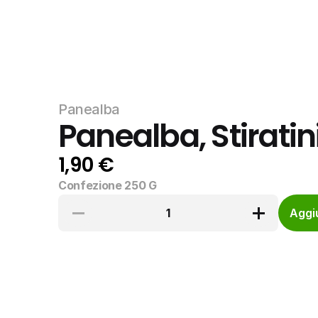
Panealba
Panealba, Stirati
1,90 €
Confezione 250 G
1
Aggiu