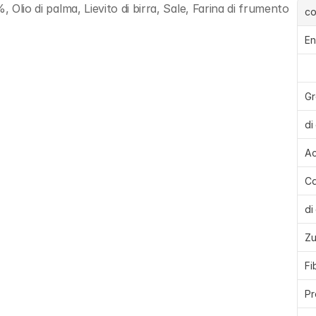
 Olio di palma, Lievito di birra, Sale, Farina di frumento 
c
En
Gr
di 
Ac
Ca
di 
Zu
Fi
Pr