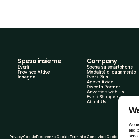
Spesa insieme
Company
Everli
Spesa su smartphone
Province Attive
Modalità di pagamento
Insegne
Everli Plus
AgevolAzioni
Diventa Partner
Advertise with Us
Everli Shoppers
About Us
We
We us
and t
servi
Privacy
Cookie
Preferenze Cookie
Termini e Condizioni
Codice Etico