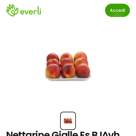
Accedi
Nettarine Gialle Es B I^vh