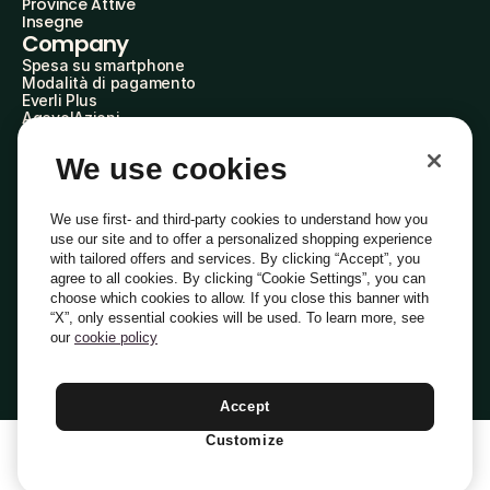
Province Attive
Insegne
Company
Spesa su smartphone
Modalità di pagamento
Everli Plus
AgevolAzioni
Diventa Partner
Advertise with Us
We use cookies
Everli Shoppers
About Us
Scopri chi siamo
We use first- and third-party cookies to understand how you
Everli News
use our site and to offer a personalized shopping experience
Domande frequenti
with tailored offers and services. By clicking “Accept”, you
Lavora con noi
agree to all cookies. By clicking “Cookie Settings”, you can
Diventa Shopper
choose which cookies to allow. If you close this banner with
Investitori
“X”, only essential cookies will be used. To learn more, see
Privacy
Cookie
Preferenze Cookie
Termini e Condizioni
Codice Etico
our
cookie policy
Copyright © 2014-2026 Everli Global Inc.
Italiano
Accept
Customize
1
Aggiungi Al Carrello