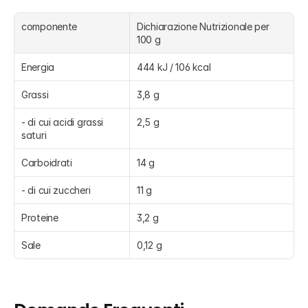
componente
Dichiarazione Nutrizionale per 
100 g 
Energia
444 kJ / 106 kcal
Grassi
3,8 g
- di cui acidi grassi 
2,5 g
saturi
Carboidrati
14 g
- di cui zuccheri
11 g
Proteine
3,2 g
Sale
0,12 g