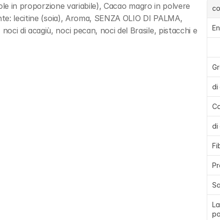
ole in proporzione variabile), Cacao magro in polvere 
c
te: lecitine (soia), Aroma, SENZA OLIO DI PALMA, 
En
 di acagiù, noci pecan, noci del Brasile, pistacchi e 
Gr
di
Ca
di
Fi
Pr
Sa
La
po