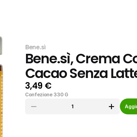
Bene.sì
Bene.sì, Crema Co
Cacao Senza Latt
3,49 €
Confezione 330 G
1
Aggiu