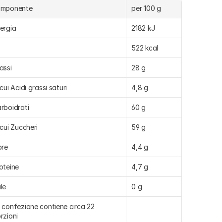
omponente
per 100 g
ergia
2182 kJ
522 kcal
assi
28 g
 cui Acidi grassi saturi
4,8 g
rboidrati
60 g
 cui Zuccheri
59 g
bre
4,4 g
oteine
4,7 g
le
0 g
 confezione contiene circa 22 
rzioni