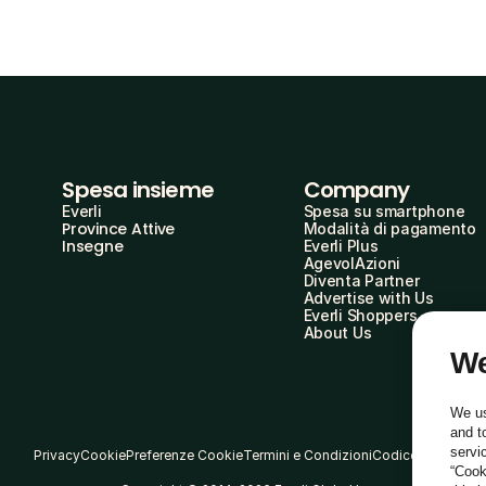
Spesa insieme
Company
Everli
Spesa su smartphone
Province Attive
Modalità di pagamento
Insegne
Everli Plus
AgevolAzioni
Diventa Partner
Advertise with Us
Everli Shoppers
About Us
We
We us
and t
servi
Privacy
Cookie
Preferenze Cookie
Termini e Condizioni
Codice Etico
“Cook