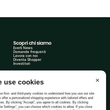
Scopri chi siamo
Everli News
Domande frequenti
Lavora con noi
Diventa Shopper
Investitori
 use cookies
e first- and third-party cookies to understand how you use our site
o offer a personalized shopping experience with tailored offers and
ces. By clicking “Accept”, you agree to all cookies. By clicking
ie Settings”, you can choose which cookies to allow. If you close