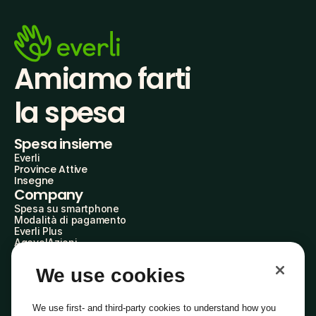
Amiamo farti
la spesa
Spesa insieme
Everli
Province Attive
Insegne
Company
Spesa su smartphone
Modalità di pagamento
Everli Plus
AgevolAzioni
Diventa Partner
Advertise with Us
We use cookies
Everli Shoppers
About Us
Scopri chi siamo
We use first- and third-party cookies to understand how you
Everli News