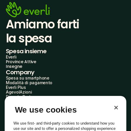
Amiamo farti
la spesa
Spesa insieme
Everli
Province Attive
Insegne
Company
Spesa su smartphone
Modalità di pagamento
Everli Plus
AgevolAzioni
Diventa Partner
Advertise with Us
Everli Shoppers
We use cookies
About Us
Scopri chi siamo
Everli News
We use first- and third-party cookies to understand how you
Domande frequenti
use our site and to offer a personalized shopping experience