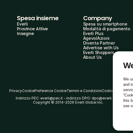
Spesa insieme
Company
Everli
Spesa su smartphone
Province Attive
Modalità di pagamento
Insegne
Everli Plus
AgevolAzioni
Diventa Partner
Advertise with Us
Everli Shoppers
About Us
We
We us
and t
servi
Privacy
Cookie
Preferenze Cookie
Termini e Condizioni
Codice Etico
“Cook
Indirizzo PEC: everli@pec.it - indirizzo DPO: dpo@everli.com
this 
Copyright © 2014-2026 Everli Global Inc.
see 