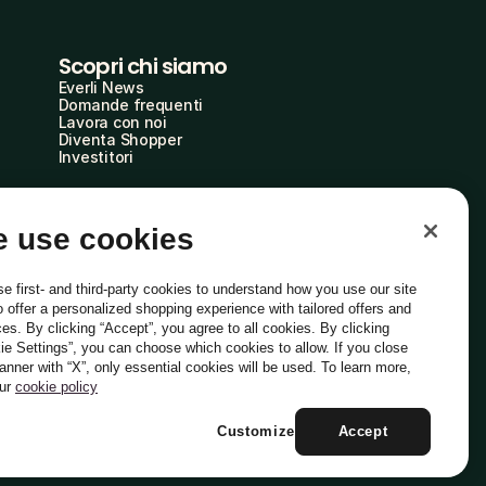
Scopri chi siamo
Everli News
Domande frequenti
Lavora con noi
Diventa Shopper
Investitori
 use cookies
e first- and third-party cookies to understand how you use our site
o offer a personalized shopping experience with tailored offers and
ces. By clicking “Accept”, you agree to all cookies. By clicking
ie Settings”, you can choose which cookies to allow. If you close
Italiano
banner with “X”, only essential cookies will be used. To learn more,
our
cookie policy
Customize
Accept