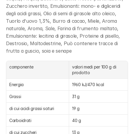
Zucchero invertito, Emulsionanti: mono- e digliceridi 
degli acidi grassi, Olio di semi di girasole alto oleico, 
Tuorlo d'uovo 1,3%, Burro di cacao, Miele, Aroma 
naturale, Aroma, Sale, Farina di frumento maltato, 
Emulsionante: lecitina di girasole, Proteine di pisello, 
Destrosio, Maltodestrine, Può contenere tracce di 
frutta a guscio, soia e senape
componente
valori medi per 100 g di 
prodotto
Energia
1960 kJ/470 kcal
Grassi
31 g
di cui acidi grassi saturi
19 g
Carboidrati
40 g
di cui zuccheri
13 g