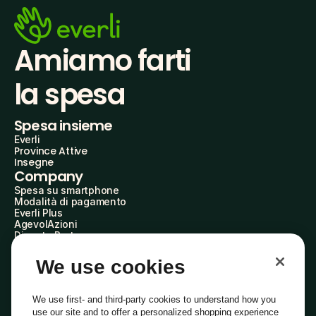
Amiamo farti
la spesa
Spesa insieme
Everli
Province Attive
Insegne
Company
Spesa su smartphone
Modalità di pagamento
Everli Plus
AgevolAzioni
Diventa Partner
Advertise with Us
Everli Shoppers
We use cookies
About Us
Scopri chi siamo
Everli News
We use first- and third-party cookies to understand how you
Domande frequenti
use our site and to offer a personalized shopping experience