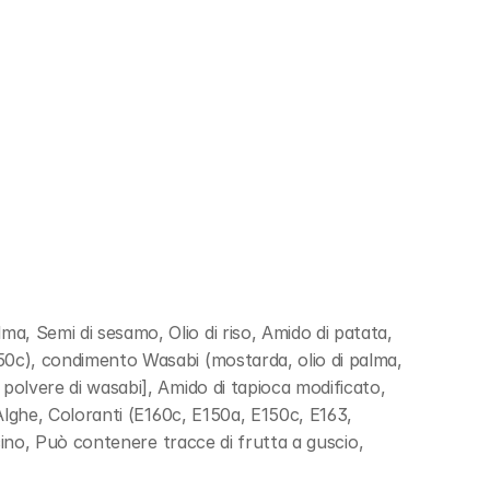
ma, Semi di sesamo, Olio di riso, Amido di patata, 
150c), condimento Wasabi (mostarda, olio di palma, 
 polvere di wasabi], Amido di tapioca modificato, 
, Alghe, Coloranti (E160c, E150a, E150c, E163, 
oncino, Può contenere tracce di frutta a guscio, 