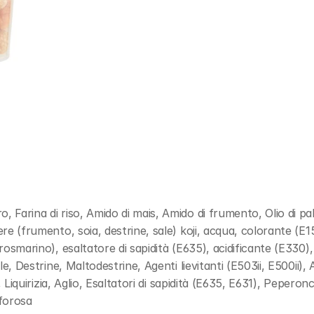
 Farina di riso, Amido di mais, Amido di frumento, Olio di pal
vere (frumento, soia, destrine, sale) koji, acqua, colorante (E
 rosmarino), esaltatore di sapidità (E635), acidificante (E330),
ale, Destrine, Maltodestrine, Agenti lievitanti (E503ii, E500ii)
), Liquirizia, Aglio, Esaltatori di sapidità (E635, E631), Peper
lforosa