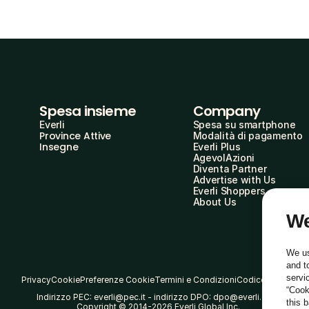
Spesa insieme
Company
Everli
Spesa su smartphone
Province Attive
Modalità di pagamento
Insegne
Everli Plus
AgevolAzioni
Diventa Partner
Advertise with Us
Everli Shoppers
About Us
We
We us
and t
servi
Privacy
Cookie
Preferenze Cookie
Termini e Condizioni
Codice Etico
“Cook
Indirizzo PEC: everli@pec.it - indirizzo DPO: dpo@everli.com
this 
Copyright © 2014-2026 Everli Global Inc.