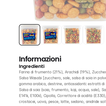
Informazioni
Ingredienti
Farina di frumento (21%), Arachidi (19%), Zucchero,
Salsa Wasabi [zucchero, sale, salsa di soia in pol
gomma arabica, destrine, antiossidanti: estratti di
Salsa di soia (soia, frumento, koji, acqua, sale), S
E141ii, E100ii), Cipolla, Correttore di acidità (E330
crostacei, uova, pesce, latte, sedano, anidride so