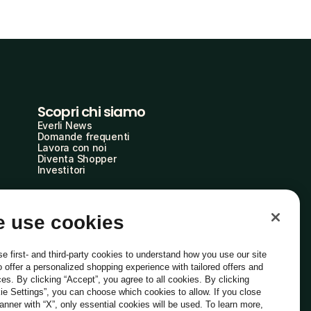
Scopri chi siamo
Everli News
Domande frequenti
Lavora con noi
Diventa Shopper
Investitori
 use cookies
e first- and third-party cookies to understand how you use our site
o offer a personalized shopping experience with tailored offers and
ces. By clicking “Accept”, you agree to all cookies. By clicking
ie Settings”, you can choose which cookies to allow. If you close
Italiano
banner with “X”, only essential cookies will be used. To learn more,