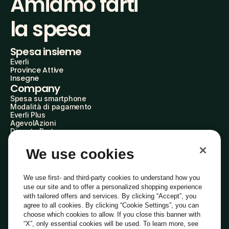
Amiamo farti
la spesa
Spesa insieme
Everli
Province Attive
Insegne
Company
Spesa su smartphone
Modalità di pagamento
Everli Plus
AgevolAzioni
Diventa Partner
Advertise with Us
Everli Shoppers
We use cookies
About Us
Scopri chi siamo
Everli News
We use first- and third-party cookies to understand how you
Domande frequenti
use our site and to offer a personalized shopping experience
Lavora con noi
with tailored offers and services. By clicking “Accept”, you
Diventa Shopper
agree to all cookies. By clicking “Cookie Settings”, you can
Investitori
choose which cookies to allow. If you close this banner with
Privacy
Cookie
Preferenze Cookie
“X”, only essential cookies will be used. To learn more, see
Termini e Condizioni
Codice Etico