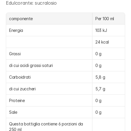
Edulcorante: sucralosio
componente
Per 100 ml
Energia
103 kJ
24 kcal
Grassi
0 g
di cui acidi grassi saturi
0 g
Carboidrati
5,8 g
di cui zuccheri
5,7 g
Proteine
0 g
Sale
0 g
Questa bottiglia contiene 6 porzioni da 
250 ml