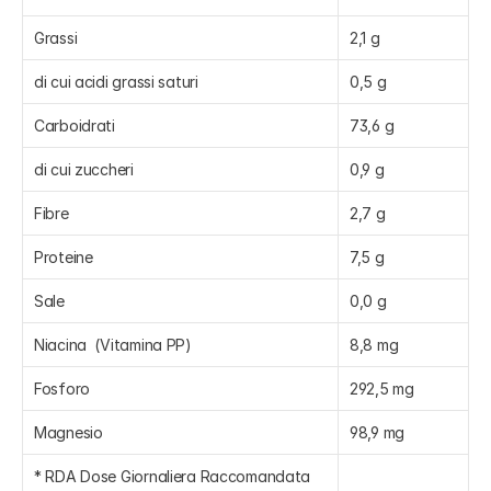
Grassi
2,1 g
di cui acidi grassi saturi
0,5 g
Carboidrati
73,6 g
di cui zuccheri
0,9 g
Fibre
2,7 g
Proteine
7,5 g
Sale
0,0 g
Niacina  (Vitamina PP)
8,8 mg
Fosforo
292,5 mg
Magnesio
98,9 mg
* RDA Dose Giornaliera Raccomandata