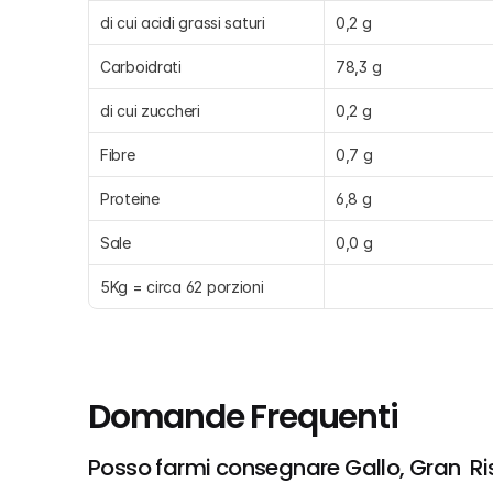
di cui acidi grassi saturi
0,2 g
Carboidrati
78,3 g
di cui zuccheri
0,2 g
Fibre
0,7 g
Proteine
6,8 g
Sale
0,0 g
5Kg = circa 62 porzioni
Domande Frequenti
Posso farmi consegnare Gallo, Gran  R